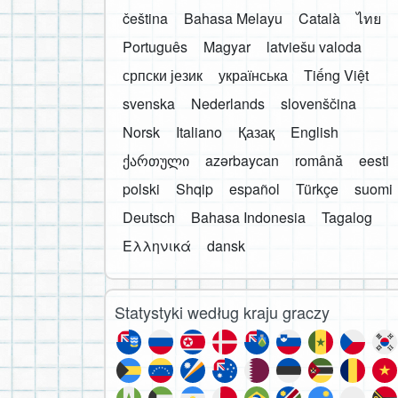
čeština
Bahasa Melayu
Català
ไทย
Português
Magyar
latviešu valoda
српски језик
українська
Tiếng Việt
svenska
Nederlands
slovenščina
Norsk
Italiano
Қазақ
English
ქართული
azərbaycan
română
eesti
polski
Shqip
español
Türkçe
suomi
Deutsch
Bahasa Indonesia
Tagalog
Ελληνικά
dansk
Statystyki według kraju graczy