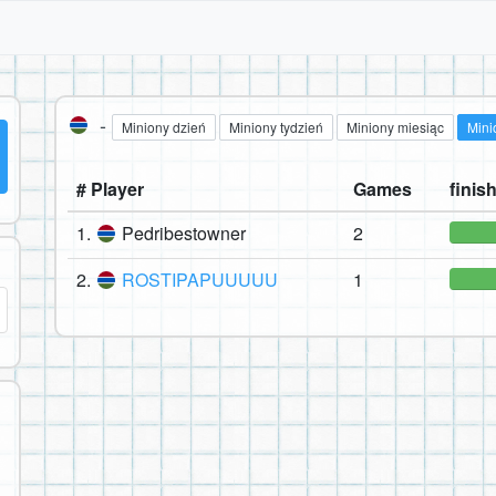
-
Miniony dzień
Miniony tydzień
Miniony miesiąc
Mini
# Player
Games
finish
1.
Pedribestowner
2
2.
ROSTIPAPUUUUU
1