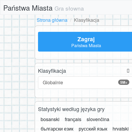
Państwa Miasta
Gra słowna
Strona główna
Klasyfikacja
Zagraj
Państwa Miasta
Klasyfikacja
Globalnie
5M+
Statystyki według języka gry
bosanski
français
slovenčina
български език
русский язык
hrvatski