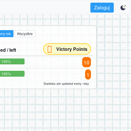
Zaloguj
ony rok
Wszystkie
Victory Points
ed / left
10
100%
1
100%
Statistics are updated every ~day