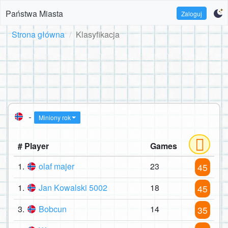
Państwa Miasta
Zaloguj
Strona główna
Klasyfikacja
-
Miniony rok
# Player
Games
1.
olaf majer
23
45
1.
Jan Kowalski 5002
18
45
3.
Bobcun
14
35