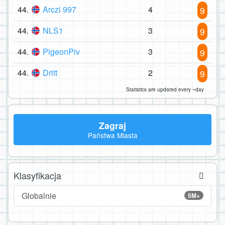
44.
Arczi 997
4
9
44.
NLS1
3
9
44.
PigeonPiv
3
9
44.
Dritt
2
9
Statistics are updated every ~day
Zagraj
Państwa Miasta
Klasyfikacja
Globalnie
5M+