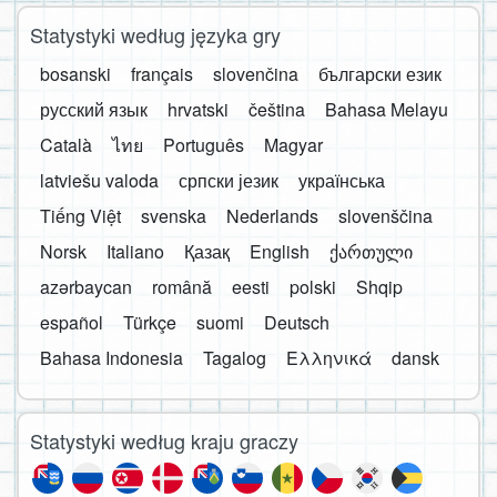
Statystyki według języka gry
bosanski
français
slovenčina
български език
русский язык
hrvatski
čeština
Bahasa Melayu
Català
ไทย
Português
Magyar
latviešu valoda
српски језик
українська
Tiếng Việt
svenska
Nederlands
slovenščina
Norsk
Italiano
Қазақ
English
ქართული
azərbaycan
română
eesti
polski
Shqip
español
Türkçe
suomi
Deutsch
Bahasa Indonesia
Tagalog
Ελληνικά
dansk
Statystyki według kraju graczy