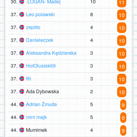
30.
-LOGAN- Madej
10
11
37.
Leo polawski
8
10
37.
zepiito
4
10
37.
Danieleczek
4
10
37.
Aleksandra Kędzierska
3
10
37.
HotOlusiek69
3
10
37.
fih
3
10
37.
Ada Dybowska
2
10
44.
Adrian Żmuda
5
9
44.
mini majk
5
9
44.
Mumimek
4
9