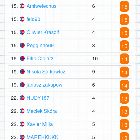
15.
Amiwelechus
6
15
15.
felo90
4
15
15.
Oliwier Krasoń
4
15
15.
Pegginho69
3
15
19.
Filip Olejarz
10
14
19.
Nikola Sarkowicz
9
14
19.
janusz zakupow
6
14
22.
HUDY187
4
13
22.
Maciek Skóra
4
13
22.
Xavier Milla
5
13
22.
MAREKKKKK
5
13