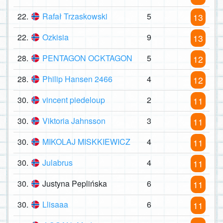
22.
Rafał Trzaskowski
5
13
22.
Ozkisia
9
13
28.
PENTAGON OCKTAGON
5
12
28.
Philip Hansen 2466
4
12
30.
vincent piedeloup
2
11
30.
Viktoria Jahnsson
3
11
30.
MIKOLAJ MISKKIEWICZ
4
11
30.
Julabrus
4
11
30.
Justyna Peplińska
6
11
30.
Llisaaa
6
11