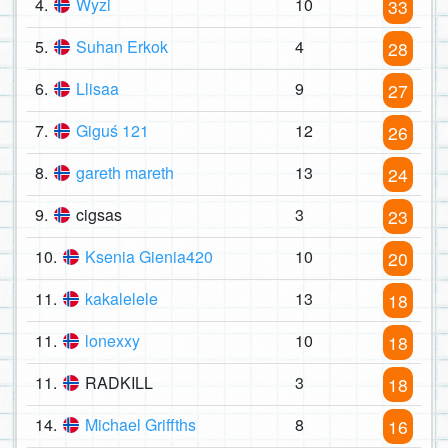
4.
Wyzi
10
33
5.
Suhan Erkok
4
28
6.
Llisaa
9
27
7.
Giguś 121
12
26
8.
gareth mareth
13
24
9.
cigsas
3
23
10.
Ksenia Gienia420
10
20
11.
kakalelele
13
18
11.
lonexxy
10
18
11.
RADKILL
3
18
14.
Michael Griffths
8
16