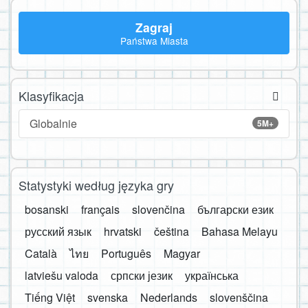
Zagraj
Państwa Miasta
Klasyfikacja
Globalnie
5M+
Statystyki według języka gry
bosanski
français
slovenčina
български език
русский язык
hrvatski
čeština
Bahasa Melayu
Català
ไทย
Português
Magyar
latviešu valoda
српски језик
українська
Tiếng Việt
svenska
Nederlands
slovenščina