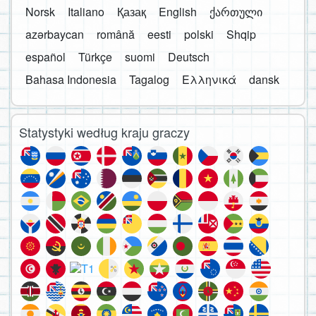
Norsk
Italiano
Қазақ
English
ქართული
azərbaycan
română
eesti
polski
Shqip
español
Türkçe
suomi
Deutsch
Bahasa Indonesia
Tagalog
Ελληνικά
dansk
Statystyki według kraju graczy