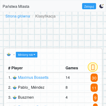
Państwa Miasta
Zaloguj
Strona główna
Klasyfikacja
-
Miniony rok
# Player
Games
1.
Maximus Bossetts
14
30
2.
Pablo_ Méndez
8
11
3.
Buszmen
4
9