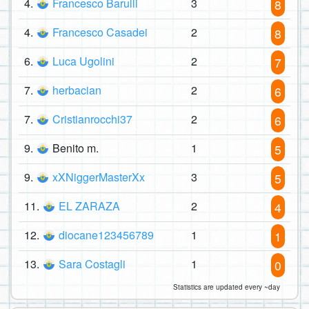
4.
Francesco Barulli
3
8
4.
Francesco Casadei
2
8
6.
Luca Ugolini
2
7
7.
herbacian
2
6
7.
Cristianrocchi37
2
6
9.
Benito m.
1
5
9.
xXNiggerMasterXx
3
5
11.
EL ZARAZA
2
4
12.
diocane123456789
1
1
13.
Sara Costagli
1
0
Statistics are updated every ~day