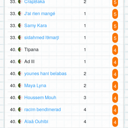
33.
CrapBaka
2
5
33.
J'ai rien mangé
1
5
33.
Samy Kara
1
5
33.
sidahmed l9marji
1
5
40.
Tipana
1
4
40.
Ad lll
1
4
40.
younes hani belabas
2
4
40.
Maya Lyna
2
4
40.
Houssem Mouh
3
4
40.
racim bendimerad
4
4
40.
Alaâ Ouhibi
4
4