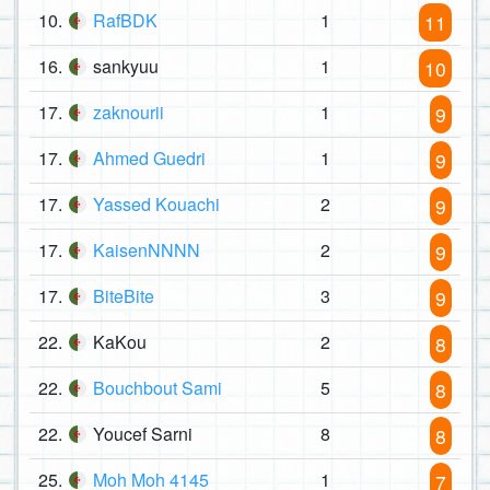
10.
RafBDK
1
11
16.
sankyuu
1
10
17.
zaknourii
1
9
17.
Ahmed Guedri
1
9
17.
Yassed Kouachi
2
9
17.
KaisenNNNN
2
9
17.
BiteBite
3
9
22.
KaKou
2
8
22.
Bouchbout Sami
5
8
22.
Youcef Sarni
8
8
25.
Moh Moh 4145
1
7