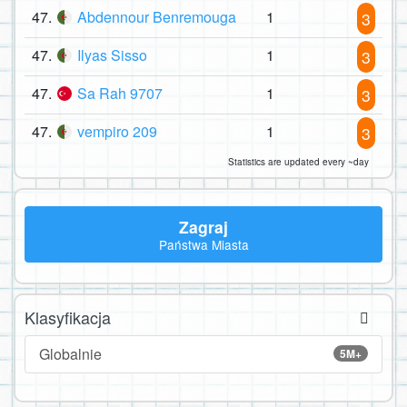
47.
Abdennour Benremouga
1
3
47.
Ilyas Sisso
1
3
47.
Sa Rah 9707
1
3
47.
vempiro 209
1
3
Statistics are updated every ~day
Zagraj
Państwa Miasta
Klasyfikacja
Globalnie
5M+