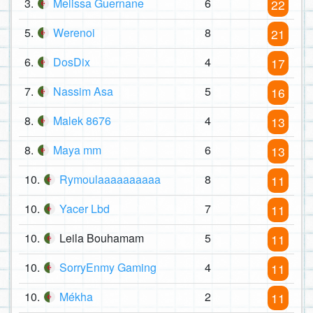
3.
Melissa Guernane
6
22
5.
Werenoi
8
21
6.
DosDix
4
17
7.
Nassim Asa
5
16
8.
Malek 8676
4
13
8.
Maya mm
6
13
10.
Rymoulaaaaaaaaaa
8
11
10.
Yacer Lbd
7
11
10.
Leila Bouhamam
5
11
10.
SorryEnmy Gaming
4
11
10.
Mékha
2
11