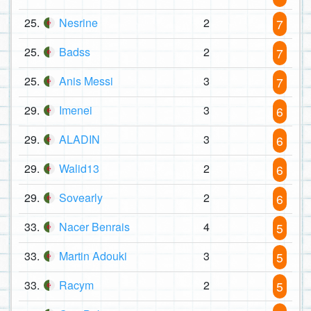
25.
Nesrine
2
7
25.
Badss
2
7
25.
Anis Messi
3
7
29.
Imenei
3
6
29.
ALADIN
3
6
29.
Walid13
2
6
29.
Sovearly
2
6
33.
Nacer Benrais
4
5
33.
Martin Adouki
3
5
33.
Racym
2
5