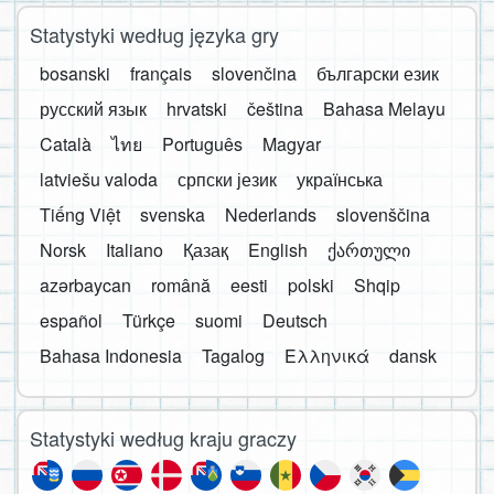
Statystyki według języka gry
bosanski
français
slovenčina
български език
русский язык
hrvatski
čeština
Bahasa Melayu
Català
ไทย
Português
Magyar
latviešu valoda
српски језик
українська
Tiếng Việt
svenska
Nederlands
slovenščina
Norsk
Italiano
Қазақ
English
ქართული
azərbaycan
română
eesti
polski
Shqip
español
Türkçe
suomi
Deutsch
Bahasa Indonesia
Tagalog
Ελληνικά
dansk
Statystyki według kraju graczy