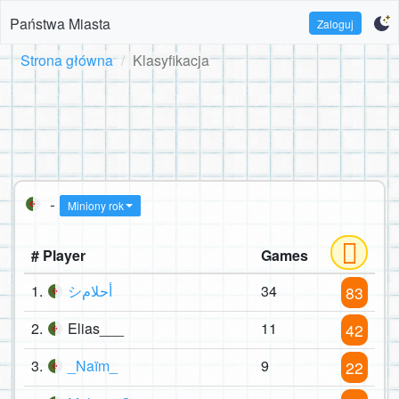
Państwa Miasta
Zaloguj
Strona główna
Klasyfikacja
-
Miniony rok
# Player
Games
1.
シأحلام
34
83
2.
Elias___
11
42
3.
_Naïm_
9
22