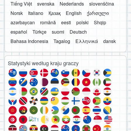
Tiếng Việt
svenska
Nederlands
slovenščina
Norsk
Italiano
Қазақ
English
ქართული
azərbaycan
română
eesti
polski
Shqip
español
Türkçe
suomi
Deutsch
Bahasa Indonesia
Tagalog
Ελληνικά
dansk
Statystyki według kraju graczy