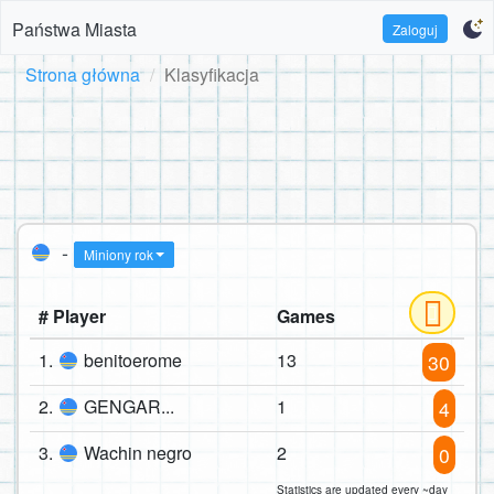
Państwa Miasta
Zaloguj
Strona główna
Klasyfikacja
-
Miniony rok
# Player
Games
1.
benitoerome
13
30
2.
GENGAR...
1
4
3.
Wachin negro
2
0
Statistics are updated every ~day