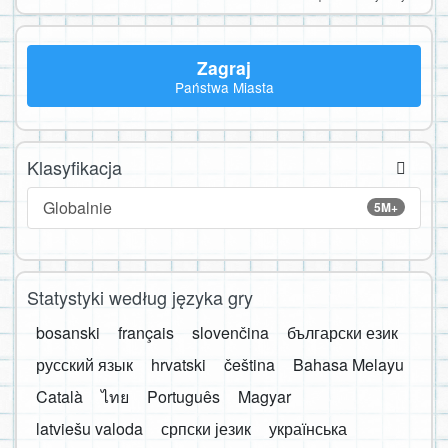
Zagraj
Państwa Miasta
Klasyfikacja
Globalnie
5M+
Statystyki według języka gry
bosanski
français
slovenčina
български език
русский язык
hrvatski
čeština
Bahasa Melayu
Català
ไทย
Português
Magyar
latviešu valoda
српски језик
українська