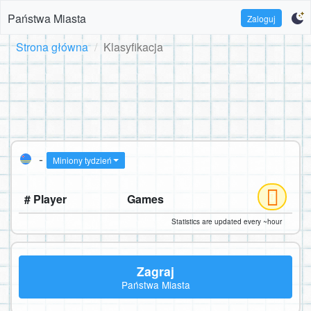
Państwa Miasta
Zaloguj
Strona główna
Klasyfikacja
-
Miniony tydzień
# Player
Games
Statistics are updated every ~hour
Zagraj
Państwa Miasta