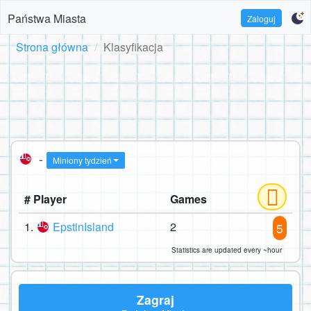
Państwa Miasta
Zaloguj
Strona główna
Klasyfikacja
-
Miniony tydzień
# Player
Games
1.
EpstinIsland
2
5
Statistics are updated every ~hour
Zagraj