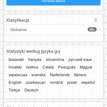
Państwa Miasta
Klasyfikacja
Globalnie
5M+
Statystyki według języka gry
bosanski
français
slovenčina
русский язык
hrvatski
čeština
Català
Português
Magyar
українська
svenska
Nederlands
Italiano
English
azərbaycan
română
polski
español
Türkçe
Deutsch