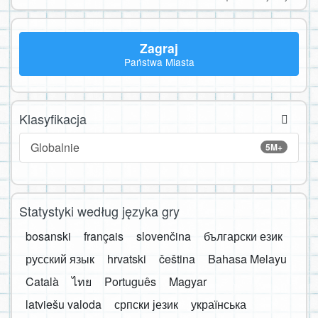
Zagraj
Państwa Miasta
Klasyfikacja
Globalnie
5M+
Statystyki według języka gry
bosanski
français
slovenčina
български език
русский язык
hrvatski
čeština
Bahasa Melayu
Català
ไทย
Português
Magyar
latviešu valoda
српски језик
українська