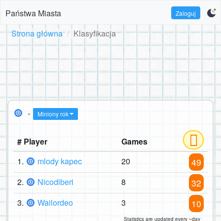
Państwa Miasta
Zaloguj
Strona główna
Klasyfikacja
-
Miniony rok
# Player
Games
1.
mlody kapec
20
49
2.
Nicodiberi
8
32
3.
Wailordeo
3
10
Statistics are updated every ~day