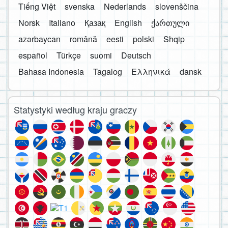
Tiếng Việt
svenska
Nederlands
slovenščina
Norsk
Italiano
Қазақ
English
ქართული
azərbaycan
română
eesti
polski
Shqip
español
Türkçe
suomi
Deutsch
Bahasa Indonesia
Tagalog
Ελληνικά
dansk
Statystyki według kraju graczy