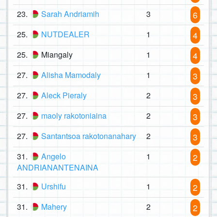
23.
Sarah Andriamih
3
6
25.
NUTDEALER
1
4
25.
Miangaly
1
4
27.
Alisha Mamodaly
1
3
27.
Aleck Pieraly
2
3
27.
maoly rakotoniaina
2
3
27.
Santantsoa rakotonanahary
2
3
31.
Angelo
1
2
ANDRIANANTENAINA
31.
Urshifu
1
2
31.
Mahery
2
2