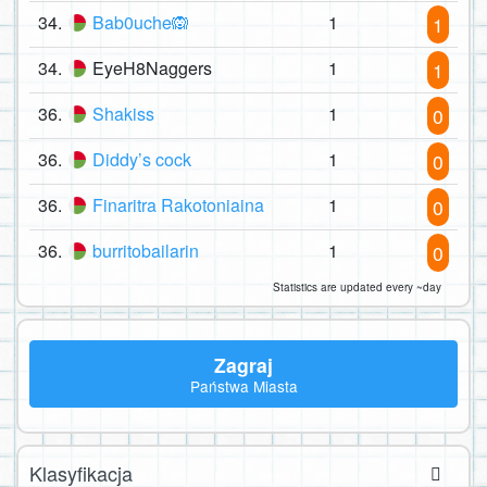
34.
Bab0uche🙉
1
1
34.
EyeH8Naggers
1
1
36.
Shakiss
1
0
36.
Diddy’s cock
1
0
36.
Finaritra Rakotoniaina
1
0
36.
burritobailarin
1
0
Statistics are updated every ~day
Zagraj
Państwa Miasta
Klasyfikacja