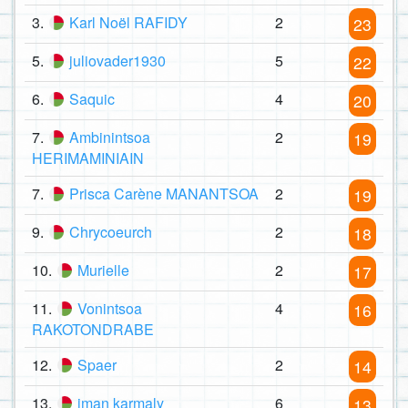
3.
Karl Noël RAFIDY
2
23
5.
juliovader1930
5
22
6.
Saquic
4
20
7.
Ambinintsoa
2
19
HERIMAMINIAIN
7.
Prisca Carène MANANTSOA
2
19
9.
Chrycoeurch
2
18
10.
Murielle
2
17
11.
Vonintsoa
4
16
RAKOTONDRABE
12.
Spaer
2
14
13.
iman karmaly
6
13