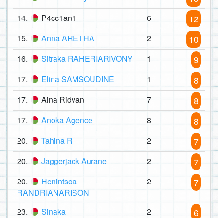
14.
P4cc1an1
6
12
15.
Anna ARETHA
2
10
16.
Sitraka RAHERIARIVONY
1
9
17.
Elina SAMSOUDINE
1
8
17.
Aina Ridvan
7
8
17.
Anoka Agence
8
8
20.
Tahina R
2
7
20.
Jaggerjack Aurane
2
7
20.
Henintsoa
2
7
RANDRIANARISON
23.
Sinaka
2
6