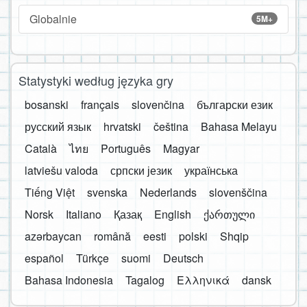
Globalnie
5M+
Statystyki według języka gry
bosanski
français
slovenčina
български език
русский язык
hrvatski
čeština
Bahasa Melayu
Català
ไทย
Português
Magyar
latviešu valoda
српски језик
українська
Tiếng Việt
svenska
Nederlands
slovenščina
Norsk
Italiano
Қазақ
English
ქართული
azərbaycan
română
eesti
polski
Shqip
español
Türkçe
suomi
Deutsch
Bahasa Indonesia
Tagalog
Ελληνικά
dansk