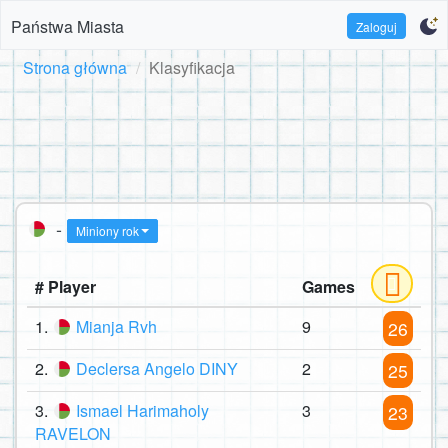
Państwa Miasta
Zaloguj
Strona główna
Klasyfikacja
-
Miniony rok
# Player
Games
1.
Mianja Rvh
9
26
2.
Declersa Angelo DINY
2
25
3.
Ismael Harimaholy
3
23
RAVELON