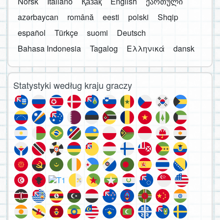
Norsk
Italiano
Қазақ
English
ქართული
azərbaycan
română
eesti
polski
Shqip
español
Türkçe
suomi
Deutsch
Bahasa Indonesia
Tagalog
Ελληνικά
dansk
Statystyki według kraju graczy