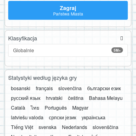
Zagraj
Państwa Miasta
Klasyfikacja
Globalnie
5M+
Statystyki według języka gry
bosanski
français
slovenčina
български език
русский язык
hrvatski
čeština
Bahasa Melayu
Català
ไทย
Português
Magyar
latviešu valoda
српски језик
українська
Tiếng Việt
svenska
Nederlands
slovenščina