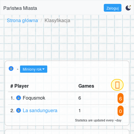
Państwa Miasta
Zaloguj
Strona główna
Klasyfikacja
-
Miniony rok
# Player
Games
1.
Foqusmok
6
6
2.
La sandunguera
1
0
Statistics are updated every ~day