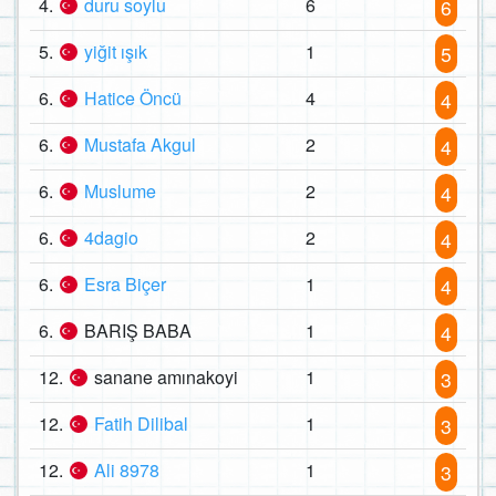
4.
duru soylu
6
6
5.
yiğit ışık
1
5
6.
Hatice Öncü
4
4
6.
Mustafa Akgul
2
4
6.
Muslume
2
4
6.
4dagio
2
4
6.
Esra Biçer
1
4
6.
BARIŞ BABA
1
4
12.
sanane amınakoyi
1
3
12.
Fatih Dilibal
1
3
12.
Ali 8978
1
3