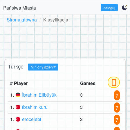
Państwa Miasta
Zaloguj
Strona główna
Klasyfikacja
Türkçe -
Miniony dzień
# Player
Games
1.
İbrahim Elibüyük
3
7
1.
ibrahim kuru
3
7
1.
erocelebi
3
7