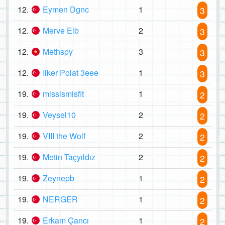
12.
Eymen Dgnc
1
3
12.
Merve Elb
2
3
12.
Methspy
3
3
12.
Ilker Polat 3eee
1
3
19.
missismisfit
1
2
19.
Veysel10
2
2
19.
VIII the Wolf
2
2
19.
Metin Taçyıldız
2
2
19.
Zeynepb
1
2
19.
NERGER
1
2
19.
Erkam Çancı
1
2