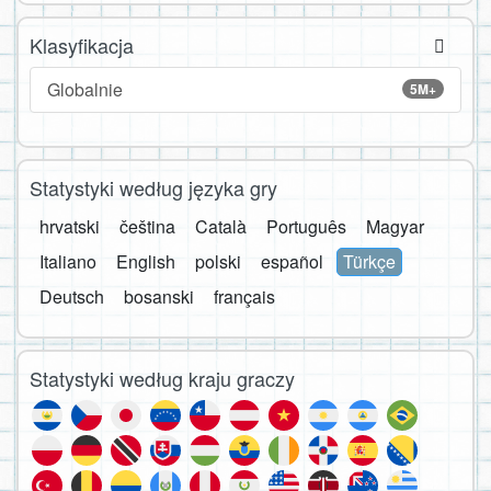
Klasyfikacja
Globalnie
5M+
Statystyki według języka gry
hrvatski
čeština
Català
Português
Magyar
Italiano
English
polski
español
Türkçe
Deutsch
bosanski
français
Statystyki według kraju graczy