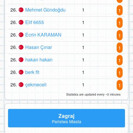
26.
Mehmet Gündoğdu
1
1
26.
Elif 6655
1
1
26.
Ecrin KARAMAN
1
1
26.
Hasan Çınar
1
1
26.
hakan hakan
1
1
26.
berk flt
1
1
26.
çekmeceli
1
1
Statistics are updated every ~5 minutes
Zagraj
Państwa Miasta