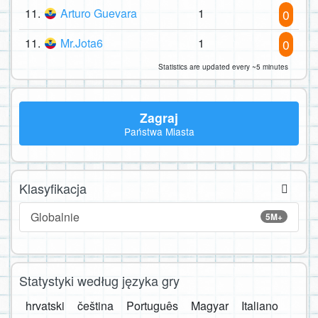
11.
Arturo Guevara
1
0
11.
Mr.Jota6
1
0
Statistics are updated every ~5 minutes
Zagraj
Państwa Miasta
Klasyfikacja
Globalnie
5M+
Statystyki według języka gry
hrvatski
čeština
Português
Magyar
Italiano