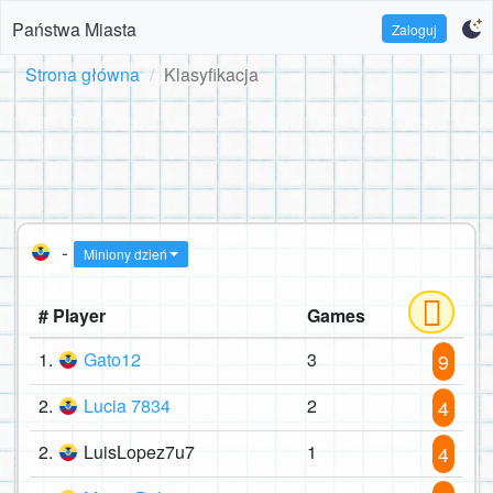
Państwa Miasta
Zaloguj
Strona główna
Klasyfikacja
-
Miniony dzień
# Player
Games
1.
Gato12
3
9
2.
Lucia 7834
2
4
2.
LuisLopez7u7
1
4