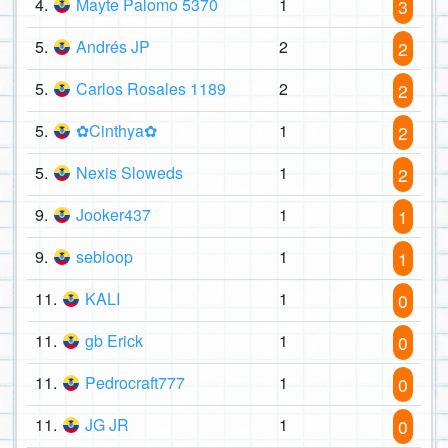
4.
Mayte Palomo 5370
1
3
5.
Andrés JP
2
2
5.
Carlos Rosales 1189
2
2
5.
✿Cinthya⁠✿
1
2
5.
Nexis Sloweds
1
2
9.
Jooker437
1
1
9.
sebloop
1
1
11.
KALI
1
0
11.
gb Erick
1
0
11.
Pedrocraft777
1
0
11.
JG JR
1
0