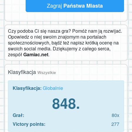
Zagraj
Państwa Miasta
Czy podoba Ci się nasza gra? Pomóż nam ją rozwijać.
Opowiedz o niej swoim znajomym na portalach
społecznościowych, bądź też napisz krótką ocenę na
swoich social media. Dziękujemy z całego serca,
zespół
Gamiac.net
.
Klasyfikacja
Wszystkie
Klasyfikacja:
Globalnie
848.
Grał:
80x
Victory points:
277