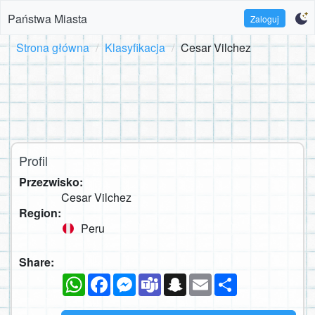
Państwa Miasta
Zaloguj
Strona główna
Klasyfikacja
Cesar Vilchez
Profil
Przezwisko:
Cesar Vilchez
Region:
Peru
Share:
WhatsApp
Facebook
Messenger
Teams
Snapchat
Email
Podziel
się