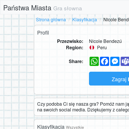
Państwa Miasta
Gra słowna
Strona główna
Klasyfikacja
Nicole Ben
Profil
Przezwisko:
Nicole Bendezú
Region:
Peru
WhatsApp
Faceboo
Mes
Share:
Zagraj
Czy podoba Ci się nasza gra? Pomóż nam ją 
na swoich social media. Dziękujemy z całeg
Klasyfikacja
Wszystkie