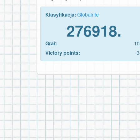
Klasyfikacja:
Globalnie
276918.
Grał:
10
Victory points:
3