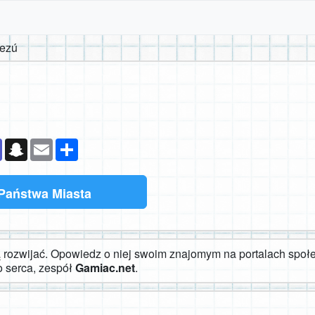
dezú
k
senger
Teams
Snapchat
Email
Podziel
się
Państwa Miasta
rozwijać. Opowiedz o niej swoim znajomym na portalach społe
o serca, zespół
Gamiac.net
.