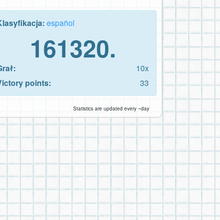
Klasyfikacja:
español
161320.
Grał:
10x
Victory points:
33
Statistics are updated every ~day