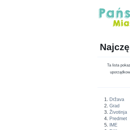
Najczę
Ta lista poka
uporządkowa
Država
Grad
Životinja
Predmet
IME