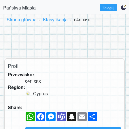
Państwa Miasta
Zaloguj
Strona główna
Klasyfikacja
c4n хих
Profil
Przezwisko:
c4n хих
Region:
Cyprus
Share:
WhatsApp
Facebook
Messenger
Teams
Snapchat
Email
Podziel
się