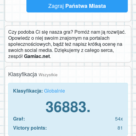
Zagraj
Państwa Miasta
Czy podoba Ci się nasza gra? Pomóż nam ją rozwijać.
Opowiedz o niej swoim znajomym na portalach
społecznościowych, bądź też napisz krótką ocenę na
swoich social media. Dziękujemy z całego serca,
zespół
Gamiac.net
.
Klasyfikacja
Wszystkie
Klasyfikacja:
Globalnie
36883.
Grał:
54x
Victory points:
81