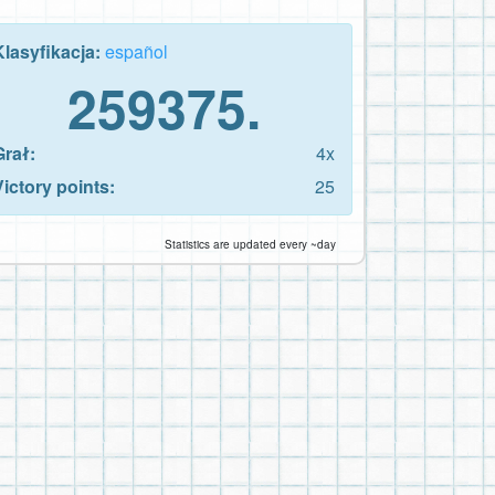
Klasyfikacja:
español
259375.
Grał:
4x
Victory points:
25
Statistics are updated every ~day