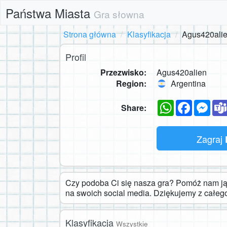
Państwa Miasta
Gra słowna
Strona główna
Klasyfikacja
Agus420ali
Profil
Przezwisko:
Agus420alien
Region:
Argentina
WhatsApp
Faceboo
Mes
Share:
Zagraj
Czy podoba Ci się nasza gra? Pomóż nam ją 
na swoich social media. Dziękujemy z całeg
Klasyfikacja
Wszystkie