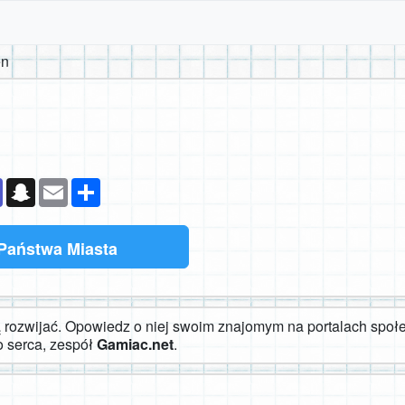
en
k
senger
Teams
Snapchat
Email
Podziel
się
Państwa Miasta
rozwijać. Opowiedz o niej swoim znajomym na portalach społe
o serca, zespół
Gamiac.net
.