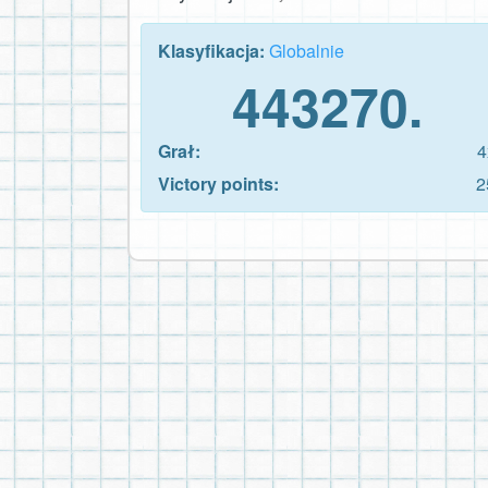
Klasyfikacja:
Globalnie
443270.
Grał:
4
Victory points:
2