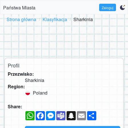
Państwa Miasta
Zaloguj
Strona główna
Klasyfikacja
Sharkinia
Profil
Przezwisko:
Sharkinia
Region:
Poland
Share:
WhatsApp
Facebook
Messenger
Teams
Snapchat
Email
Podziel
się