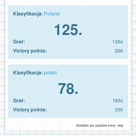
Klasyfikacja:
Poland
125.
Grał:
126x
Victory points:
266
Klasyfikacja:
polski
78.
Grał:
163x
Victory points:
330
Statistics are updated every ~day