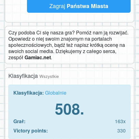
Zagraj
Państwa Miasta
Czy podoba Ci się nasza gra? Pomóż nam ją rozwijać.
Opowiedz o niej swoim znajomym na portalach
społecznościowych, bądź też napisz krótką ocenę na
swoich social media. Dziękujemy z całego serca,
zespół
Gamiac.net
.
Klasyfikacja
Wszystkie
Klasyfikacja:
Globalnie
508.
Grał:
163x
Victory points:
330