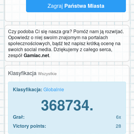
Zagraj
Państwa Miasta
Czy podoba Ci się nasza gra? Pomóż nam ją rozwijać.
Opowiedz o niej swoim znajomym na portalach
społecznościowych, bądź też napisz krótką ocenę na
swoich social media. Dziękujemy z całego serca,
zespół
Gamiac.net
.
Klasyfikacja
Wszystkie
Klasyfikacja:
Globalnie
368734.
Grał:
6x
Victory points:
28