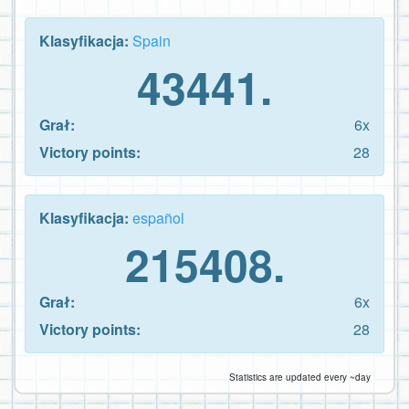
Klasyfikacja:
Spain
43441.
Grał:
6x
Victory points:
28
Klasyfikacja:
español
215408.
Grał:
6x
Victory points:
28
Statistics are updated every ~day