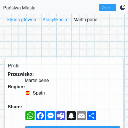
Państwa Miasta
Zaloguj
Strona główna
Klasyfikacja
Martin pene
Profil
Przezwisko:
Martin pene
Region:
Spain
Share:
WhatsApp
Facebook
Messenger
Teams
Snapchat
Email
Podziel
się