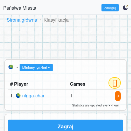
Państwa Miasta
Zaloguj
Strona główna
Klasyfikacja
-
Miniony tydzień
# Player
Games
1.
nigga-chan
1
2
Statistics are updated every ~hour
Zagraj