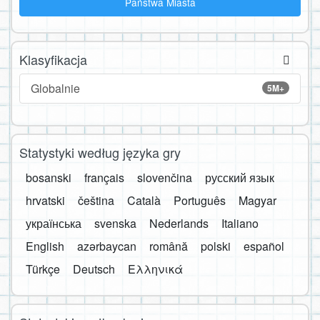
Państwa Miasta
Klasyfikacja
Globalnie
5M+
Statystyki według języka gry
bosanski
français
slovenčina
русский язык
hrvatski
čeština
Català
Português
Magyar
українська
svenska
Nederlands
Italiano
English
azərbaycan
română
polski
español
Türkçe
Deutsch
Ελληνικά