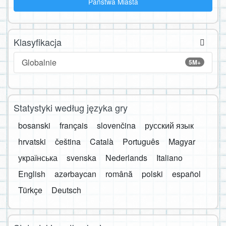
Państwa Miasta
Klasyfikacja
Globalnie
5M+
Statystyki według języka gry
bosanski
français
slovenčina
русский язык
hrvatski
čeština
Català
Português
Magyar
українська
svenska
Nederlands
Italiano
English
azərbaycan
română
polski
español
Türkçe
Deutsch