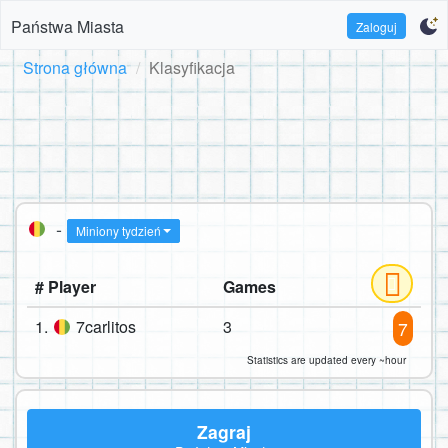
Państwa Miasta
Zaloguj
Strona główna
Klasyfikacja
-
Miniony tydzień
# Player
Games
1.
7carlitos
3
7
Statistics are updated every ~hour
Zagraj