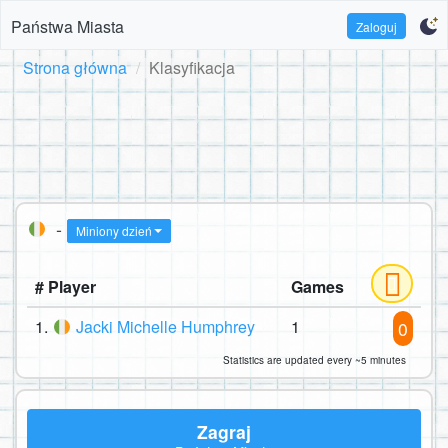
Państwa Miasta
Zaloguj
Strona główna
Klasyfikacja
-
Miniony dzień
# Player
Games
1.
Jacki Michelle Humphrey
1
0
Statistics are updated every ~5 minutes
Zagraj