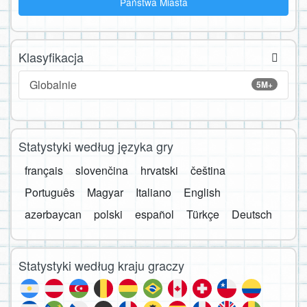
Państwa Miasta
Klasyfikacja
Globalnie
5M+
Statystyki według języka gry
français
slovenčina
hrvatski
čeština
Português
Magyar
Italiano
English
azərbaycan
polski
español
Türkçe
Deutsch
Statystyki według kraju graczy