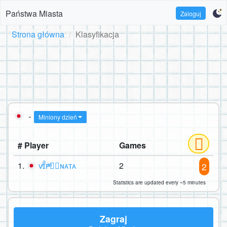
Państwa Miasta
Zaloguj
Strona główna
Klasyfikacja
-
Miniony dzień
# Player
Games
1.
ᴠͥɪͣᴘͫ✮⃝ɴᴀᴛᴀ
2
2
Statistics are updated every ~5 minutes
Zagraj