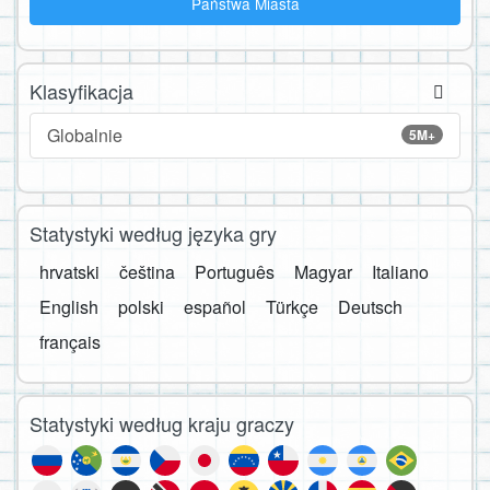
Państwa Miasta
Klasyfikacja
Globalnie
5M+
Statystyki według języka gry
hrvatski
čeština
Português
Magyar
Italiano
English
polski
español
Türkçe
Deutsch
français
Statystyki według kraju graczy