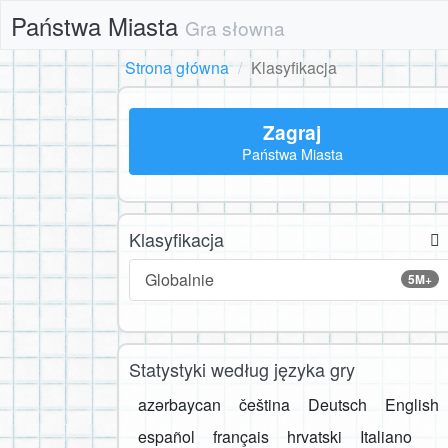
Państwa Miasta
Gra słowna
Strona główna
Klasyfikacja
Zagraj
Państwa Miasta
Klasyfikacja
Globalnie
5M+
Statystyki według języka gry
azərbaycan
čeština
Deutsch
English
español
français
hrvatski
Italiano