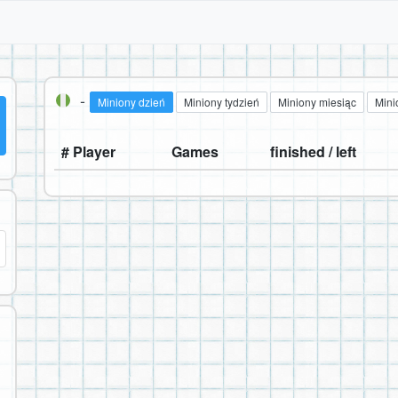
-
Miniony dzień
Miniony tydzień
Miniony miesiąc
Mini
# Player
Games
finished / left