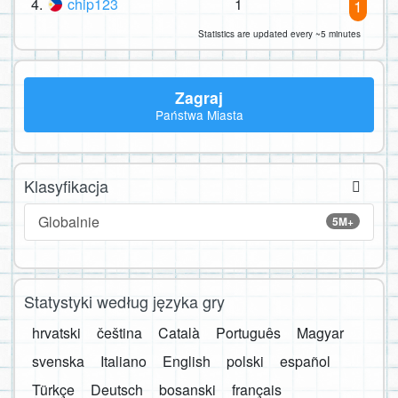
4.
chip123
1
1
Statistics are updated every ~5 minutes
Zagraj
Państwa Miasta
Klasyfikacja
Globalnie
5M+
Statystyki według języka gry
hrvatski
čeština
Català
Português
Magyar
svenska
Italiano
English
polski
español
Türkçe
Deutsch
bosanski
français