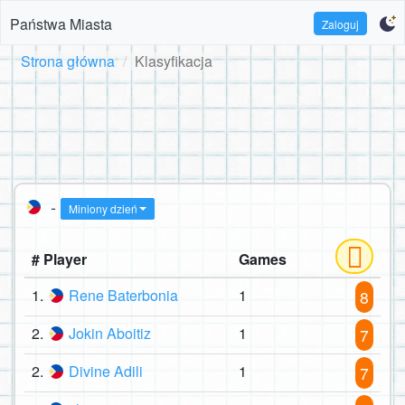
Państwa Miasta
Zaloguj
Strona główna
Klasyfikacja
-
Miniony dzień
# Player
Games
1.
Rene Baterbonia
1
8
2.
Jokin Aboitiz
1
7
2.
Divine Adili
1
7