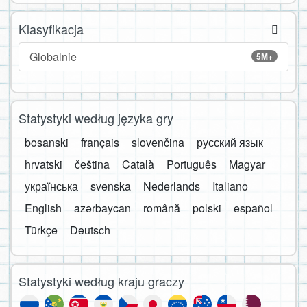
Klasyfikacja
Globalnie
5M+
Statystyki według języka gry
bosanski
français
slovenčina
русский язык
hrvatski
čeština
Català
Português
Magyar
українська
svenska
Nederlands
Italiano
English
azərbaycan
română
polski
español
Türkçe
Deutsch
Statystyki według kraju graczy