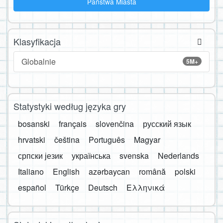
Państwa Miasta
Klasyfikacja
Globalnie
5M+
Statystyki według języka gry
bosanski
français
slovenčina
русский язык
hrvatski
čeština
Português
Magyar
српски језик
українська
svenska
Nederlands
Italiano
English
azərbaycan
română
polski
español
Türkçe
Deutsch
Ελληνικά