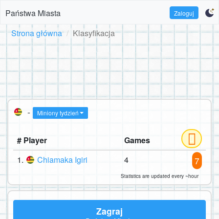
Państwa Miasta
Zaloguj
Strona główna
Klasyfikacja
-
Miniony tydzień
# Player
Games
1.
Chiamaka Igiri
4
7
Statistics are updated every ~hour
Zagraj